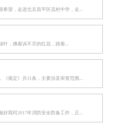
希望，走进北京昌平区流村中学，走...
，拂着诉不尽的红花，踏着...
《规定》共31条，主要涉及审查范围...
司2017年消防安全防备工作，正...