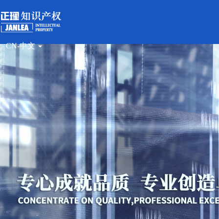
CN-中文