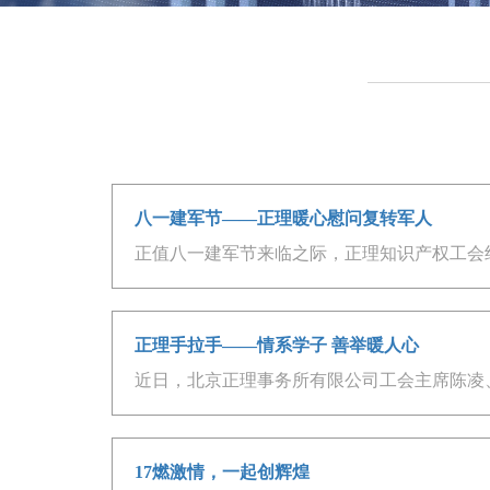
八一建军节——正理暖心慰问复转军人
正值八一建军节来临之际，正理知识产权工会组
正理手拉手——情系学子 善举暖人心
近日，北京正理事务所有限公司工会主席陈凌、
17燃激情，一起创辉煌