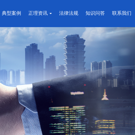
典型案例
正理资讯
法律法规
知识问答
联系我们