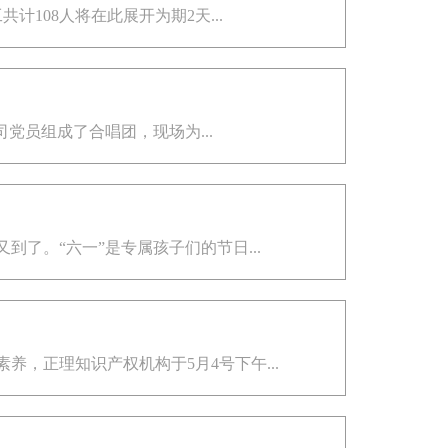
108人将在此展开为期2天...
党员组成了合唱团，现场为...
了。“六一”是专属孩子们的节日...
，正理知识产权机构于5月4号下午...