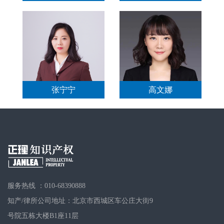
张宁宁
高文娜
服务热线 ：010-68390888
知产/律所公司地址：北京市西城区车公庄大街9
号院五栋大楼B1座11层