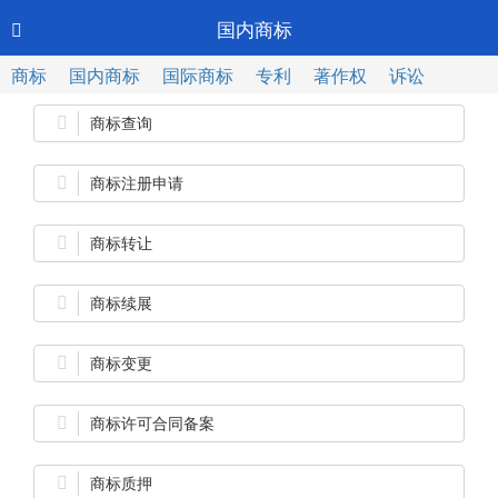
Toggl
国内商标

CN-中文
navig
商标
国内商标
国际商标
专利
著作权
诉讼
投诉调查
海关备案
域名
战略策划
其他

商标查询

商标注册申请

商标转让

商标续展

商标变更

商标许可合同备案

商标质押