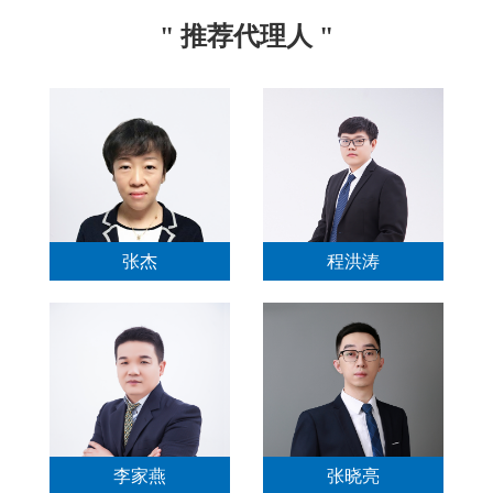
" 推荐代理人 "
张杰
程洪涛
李家燕
张晓亮