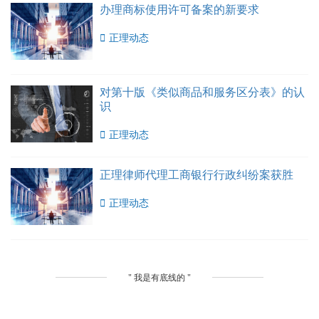
办理商标使用许可备案的新要求

正理动态
对第十版《类似商品和服务区分表》的认
识

正理动态
正理律师代理工商银行行政纠纷案获胜

正理动态
" 我是有底线的 "