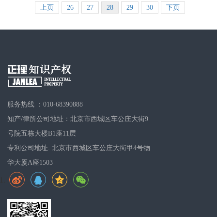
上页
26
27
28
29
30
下页
服务热线 ：010-68390888
知产/律所公司地址：北京市西城区车公庄大街9
号院五栋大楼B1座11层
专利公司地址: 北京市西城区车公庄大街甲4号物
华大厦A座1503