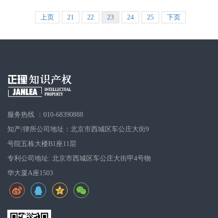
上页
21
22
23
24
25
下页
服务热线 ：010-68390888
知产/律所公司地址：北京市西城区车公庄大街9
号院五栋大楼B1座11层
专利公司地址: 北京市西城区车公庄大街甲4号物
华大厦A座1503