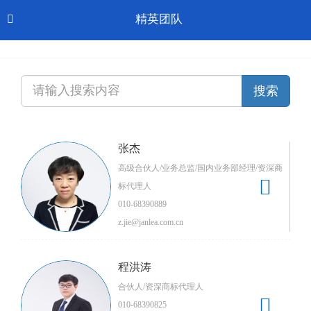
Toggl
精英团队

CN-中文
navig
张杰
高级合伙人/业务总监/国内业务部经理/资深商

标代理人
010-68390889
z.jie@janlea.com.cn
程洪涛
合伙人/资深商标代理人

010-68390825