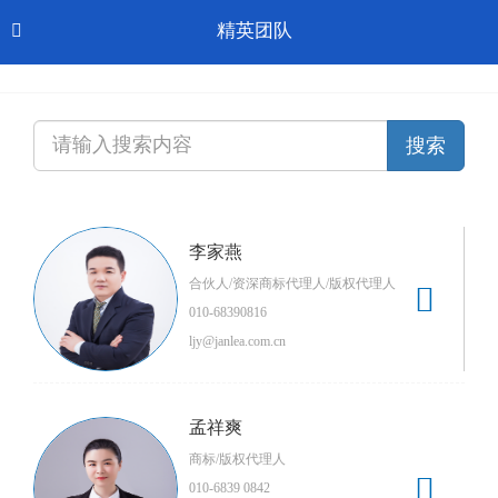
Toggl
精英团队

CN-中文
navig
李家燕
合伙人/资深商标代理人/版权代理人

010-68390816
ljy@janlea.com.cn
孟祥爽
商标/版权代理人

010-6839 0842