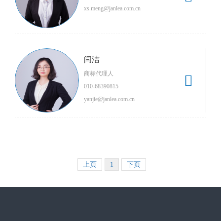
xs.meng@janlea.com.cn
闫洁
商标代理人

010-68390815
yanjie@janlea.com.cn
上页
1
下页