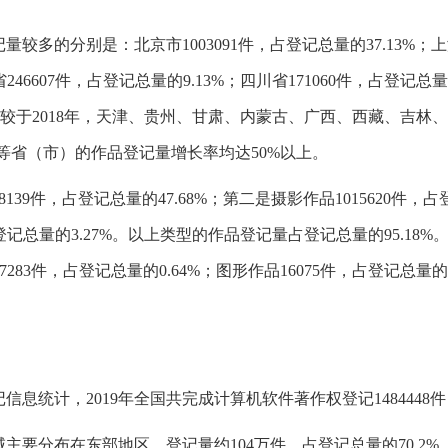
的分别是：北京市1003091件，占登记总量的37.13%；上海市
省246607件，占登记总量的9.13%；四川省171060件，占登记总量
9%。相较于2018年，天津、贵州、甘肃、内蒙古、广西、西藏、
等省（市）的作品登记量增长率均达50%以上。
9件，占登记总量的47.68%；第二是摄影作品1015620件，占登
登记总量的3.27%。以上类型的作品登记量占登记总量的95.18%。
17283件，占登记总量的0.64%；图形作品16075件，占登记总量
统计，2019年全国共完成计算机软件著作权登记1484448件，
要分布在东部地区，登记量约104万件，占登记总量的70.2%