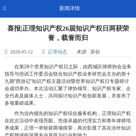
Toggl
新闻详情

CN-中文
navig
喜报|正理知识产权26届知识产权日两获荣
誉，载誉而归

2026-05-12

正理动态
来源:
原创
在第26个世界知识产权日之际，由西城区律师协会业务
指导与培训工作委员会联合知识产权业务研究会主办的第十
九期“西游记”知识产权主题活动暨世界知识产权日专题研讨
会成功举办。本次活动汇聚了律协领导、知识产权专家、企
业代表及媒体人士，共同探讨知识产权创新发展，并发布了
多项重磅成果。
作为业内领先的知识产权综合服务机构，正理知识产权
在此次活动中表现亮眼。凭借卓越的代理实力和青年律师培
养成果，正理一举斩获两项殊荣，再次彰显了其在涉外知识
产权领域的深厚专业底蕴与行业影响力。