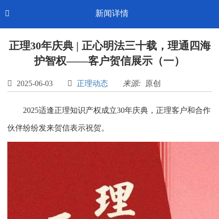
Toggl
新闻详情

CN-中文
navig
正理30年庆典 | 正心明法三十载，理通四海
护智权——客户贺信展示（一）

2025-06-03

正理动态
来源:
原创
2025适逢正理知识产权成立30年庆典，正理客户和合作
伙伴纷纷发来贺信表示祝贺。