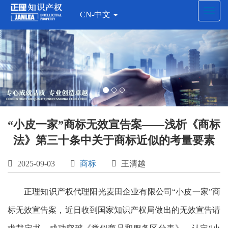
Toggl
CN-中文
navig
“小皮一家”商标无效宣告案——浅析《商标
法》第三十条中关于商标近似的考量要素

2025-09-03

商标

王清越
正理知识产权代理阳光麦田企业有限公司“小皮一家”商
标无效宣告案，近日收到国家知识产权局做出的无效宣告请