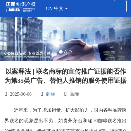
Toggl
CN-中文
navig
以案释法 | 联名商标的宣传推广证据能否作
为第35类广告、替他人推销的服务使用证据

2025-06-06

商标

高瑾
近年来，为了增加销量、扩大影响力，国内各种品牌跨
界联名的现象层出不穷，如贵州茅台和瑞幸咖啡联名推出