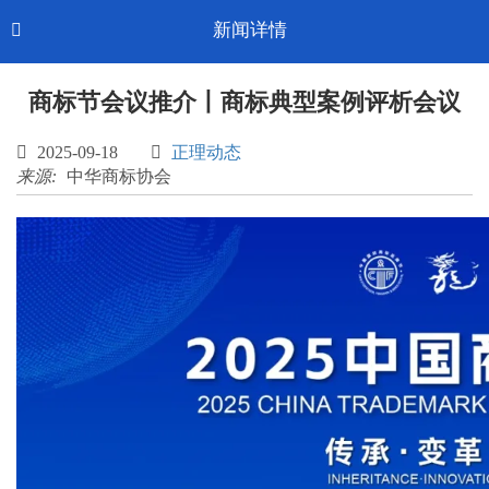
Toggl
新闻详情

CN-中文
navig
商标节会议推介丨商标典型案例评析会议

2025-09-18

正理动态
来源:
中华商标协会